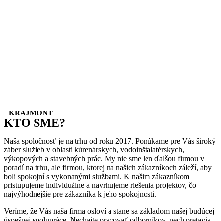
KRAJMONT
KTO SME?
Naša spoločnosť je na trhu od roku 2017. Ponúkame pre Vás široký
záber služieb v oblasti kúrenárskych, vodoinštalatérskych,
výkopových a stavebných prác. My nie sme len ďalšou firmou v
poradí na trhu, ale firmou, ktorej na našich zákazníkoch záleží, aby
boli spokojní s vykonanými službami. K našim zákazníkom
pristupujeme individuálne a navrhujeme riešenia projektov, čo
najvýhodnejšie pre zákazníka k jeho spokojnosti.
Veríme, že Vás naša firma osloví a stane sa základom našej
budúcej
úspešnej spolupráce. Nechajte pracovať odborníkov, nech
pretavia