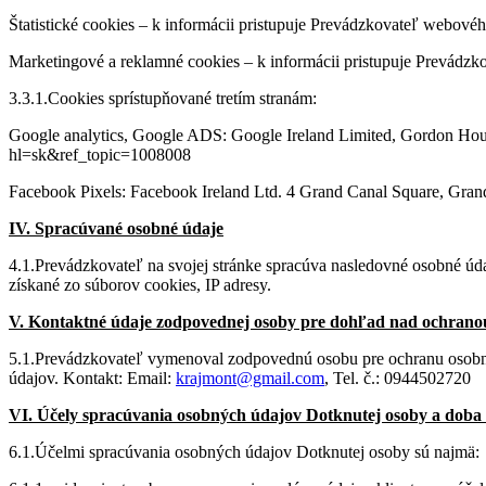
Štatistické cookies – k informácii pristupuje Prevádzkovateľ webovéh
Marketingové a reklamné cookies – k informácii pristupuje Prevádzko
3.3.1.Cookies sprístupňované tretím stranám:
Google analytics, Google ADS: Google Ireland Limited, Gordon House,
hl=sk&ref_topic=1008008
Facebook Pixels: Facebook Ireland Ltd. 4 Grand Canal Square, Grand
IV. Spracúvané osobné údaje
4.1.Prevádzkovateľ na svojej stránke spracúva nasledovné osobné údaj
získané zo súborov cookies, IP adresy.
V. Kontaktné údaje zodpovednej osoby pre dohľad nad ochrano
5.1.Prevádzkovateľ vymenoval zodpovednú osobu pre ochranu osobný
údajov. Kontakt: Email:
krajmont@gmail.com
, Tel. č.: 0944502720
VI. Účely spracúvania osobných údajov Dotknutej osoby a doba
6.1.Účelmi spracúvania osobných údajov Dotknutej osoby sú najmä: