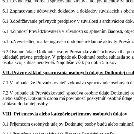
6.1.1.evidencia, tvorba a spracovanie zmlúv a údajov klientov za úče
6.1.2.spracovanie účtovných dokladov a dokladov súvisiacich s obc
6.1.3.dodržiavanie právnych predpisov v súvislosti s archiváciou do
6.1.4.činnosť Prevádzkovateľa v súvislosti so splnením žiadosti, ob
6.1.5.Newslettter, marketingové a obdobné reklamné aktivity Prevád
6.2.Osobné údaje Dotknutej osoby Prevádzkovateľ uchováva iba po n
ukladajú právne predpisy. V prípade ak Dotknutá osoba súhlasila so
osoba svoj súhlas neodvolá. Najdlhšie však po dobu 5 rokov.
VII. Právny základ spracúvania osobných údajov Dotknutej oso
7.1 V prípade, že Prevádzkovateľ vykonáva spracúvanie osobných úda
7.2.V prípade ak Prevádzkovateľ spracúva osobné údaje Dotknutej os
alebo služby. Dotknutá osoba má povinnosť poskytnúť osobné údaje p
súhlasu dotknutej osoby.
VIII. Príjemcovia alebo kategórie príjemcov osobných údajov
8.1.Príjemcom osobných údajov Dotknutej osoby budú alebo minimá