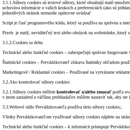
3.1.1.Súbory cookies sú textové súbory, ktoré obsahujú malé množstvo
uchováva informácie o vašich krokoch a preferenciách (ako sú prihlaso
jednotlivých stránok nemusíte opätovne uvádzať
Script je časť programového kódu, ktorý sa používa na správnu a int
Pixels je malý, neviditeľný text alebo obrázok na webstránke, ktorý
3.1.2.Cookies sa delia
Technické alebo funkčné cookies – zabezpečujú správne fungovanie w
Štatistické cookies – Prevádzkovateľ získava štatistiky ohľadom pou
Marketingové / Reklamné cookies – Používané na vytváranie reklamný
3.2.Ako kontrolovať súbory cookies:
3.2.1.Súbory cookies môžete
kontrolovať a/alebo zmazať
podľa uvá
v inom zariadení a väčšinu prehliadačov môžete nastaviť tak, aby ste 
3.3.Webové sídlo Prevádzkovateľa používa tieto súbory cookies,:
Všetky Prevádzkovateľom využívané súbory cookies nájdete na strá
Technické alebo funkčné cookies – k informácii pristupuje Prevádzko