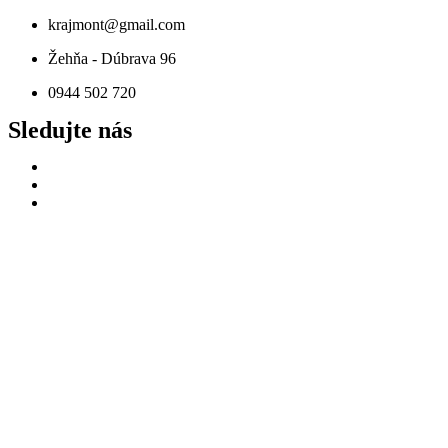
Preskočiť
krajmont@gmail.com
na
Žehňa - Dúbrava 96
obsah
0944 502 720
Sledujte nás