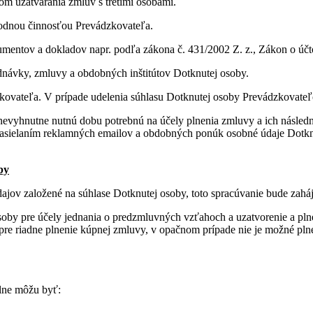
lom uzatvárania zmlúv s tretími osobami.
hodnou činnosťou Prevádzkovateľa.
kumentov a dokladov napr. podľa zákona č. 431/2002 Z. z., Zákon o účt
jednávky, zmluvy a obdobných inštitútov Dotknutej osoby.
zkovateľa. V prípade udelenia súhlasu Dotknutej osoby Prevádzkovate
evyhnutne nutnú dobu potrebnú na účely plnenia zmluvy a ich následne
 zasielaním reklamných emailov a obdobných ponúk osobné údaje Dotkn
by
jov založené na súhlase Dotknutej osoby, toto spracúvanie bude zahá
oby pre účely jednania o predzmluvných vzťahoch a uzatvorenie a plne
re riadne plnenie kúpnej zmluvy, v opačnom prípade nie je možné plne
lne môžu byť: