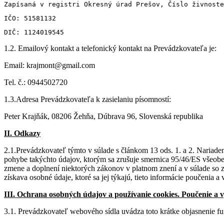
Zapísaná v registri Okresný úrad Prešov, Číslo živnoste
IČO: 51581132
DIČ: 1124019545
1.2. Emailový kontakt a telefonický kontakt na Prevádzkovateľa je:
Email: krajmont@gmail.com
Tel. č.: 0944502720
1.3.Adresa Prevádzkovateľa k zasielaniu písomností:
Peter Krajňák, 08206 Žehňa, Dúbrava 96, Slovenská republika
II. Odkazy
2.1.Prevádzkovateľ týmto v súlade s článkom 13 ods. 1. a 2. Naria
pohybe takýchto údajov, ktorým sa zrušuje smernica 95/46/ES všeobe
zmene a doplnení niektorých zákonov v platnom znení a v súlade so 
získava osobné údaje, ktoré sa jej týkajú, tieto informácie poučenia a 
III. Ochrana osobných údajov a používanie cookies. Poučenie a vys
3.1. Prevádzkovateľ webového sídla uvádza toto krátke objasnenie fun