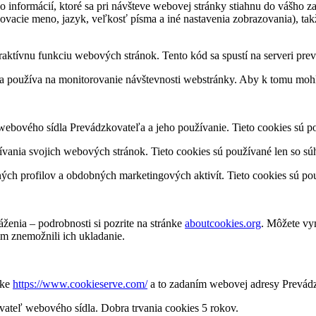
 informácií, ktoré sa pri návšteve webovej stránky stiahnu do vášho z
vacie meno, jazyk, veľkosť písma a iné nastavenia zobrazovania), takže
eraktívnu funkciu webových stránok. Tento kód sa spustí na serveri pre
 sa používa na monitorovanie návštevnosti webstránky. Aby k tomu mohlo
ebového sídla Prevádzkovateľa a jeho používanie. Tieto cookies sú p
žívania svojich webových stránok. Tieto cookies sú používané len so sú
ch profilov a obdobných marketingových aktivít. Tieto cookies sú po
ženia – podrobnosti si pozrite na stránke
aboutcookies.org
. Môžete vy
im znemožnili ich ukladanie.
nke
https://www.cookieserve.com/
a to zadaním webovej adresy Prevád
vateľ webového sídla. Dobra trvania cookies 5 rokov.