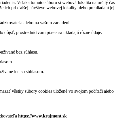
ariadenia. Vďaka tomuto súboru si webová lokalita na určitý čas
 ich pri ďalšej návšteve webovej lokality alebo prehliadaní jej
vádzkovateľa alebo na vašom zariadení.
 dôjsť, prostredníctvom pixels sa ukladajú rôzne údaje.
oužívané bez súhlasu.
hlasom.
užívané len so súhlasom.
mazať všetky súbory cookies uložené vo svojom počítači alebo
zkovateľa
https://
www.krajmont.sk