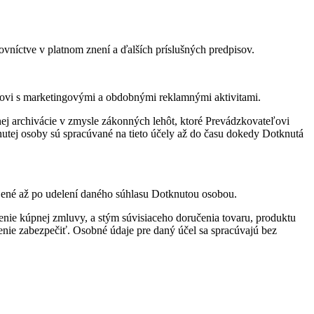
ovníctve v platnom znení a ďalších príslušných predpisov.
ľovi s marketingovými a obdobnými reklamnými aktivitami.
j archivácie v zmysle zákonných lehôt, ktoré Prevádzkovateľovi
utej osoby sú spracúvané na tieto účely až do času dokedy Dotknutá
jené až po udelení daného súhlasu Dotknutou osobou.
nie kúpnej zmluvy, a stým súvisiaceho doručenia tovaru, produktu
nie zabezpečiť. Osobné údaje pre daný účel sa spracúvajú bez