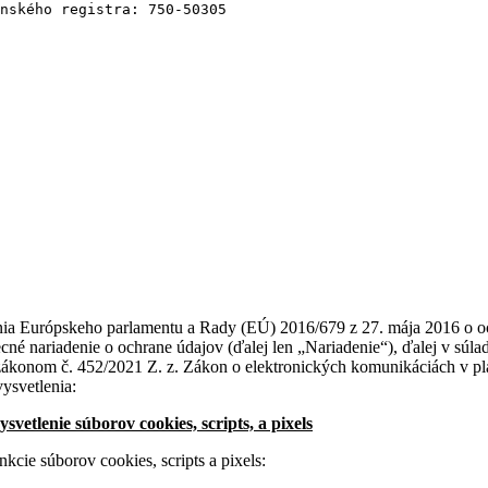
nského registra: 750-50305
denia Európskeho parlamentu a Rady (EÚ) 2016/679 z 27. mája 2016 o 
cné nariadenie o ochrane údajov (ďalej len „Nariadenie“), ďalej v súl
zákonom č. 452/2021 Z. z. Zákon o elektronických komunikáciách v pl
vysvetlenia:
vetlenie súborov cookies, scripts, a pixels
kcie súborov cookies, scripts a pixels: